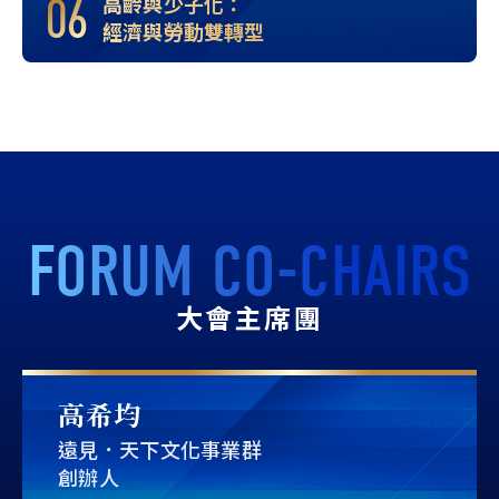
06
高齡與少子化：
經濟與勞動雙轉型
FORUM CO-CHAIRS
大會主席團
高希均
遠見．天下文化事業群
創辦人