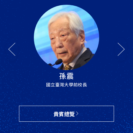
鄭崇華
台達集團創辦人
暨榮譽董事長
貴賓總覽