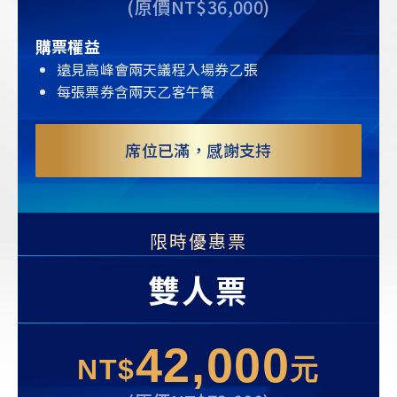
(原價NT$36,000)
購票權益
遠見高峰會兩天議程入場券乙張
每張票券含兩天乙客午餐
席位已滿，感謝支持
限時優惠票
雙人票
42,000
NT$
元