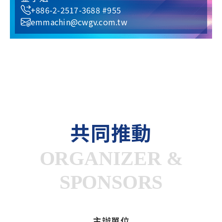
+886-2-2517-3688 #955
emmachin@cwgv.com.tw
共同推動
ORGANIZER &
SPONSORS
主辦單位