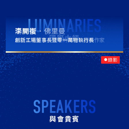
LUMINARIES
湯馬斯．佛里曼
李開復
國際大師
普立茲獎得主、《紐約時報》專欄作家
創新工場董事長暨零一萬物執行長
錄影
SPEAKERS
與會貴賓