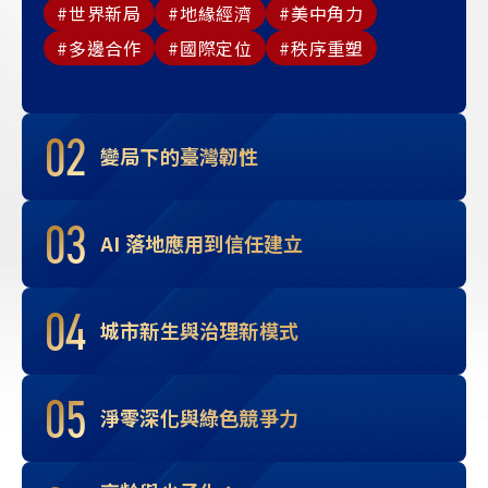
世界新局
地緣經濟
美中角力
多邊合作
國際定位
秩序重塑
02
變局下的臺灣韌性
03
AI 落地應用到信任建立
04
城市新生與治理新模式
05
淨零深化與綠色競爭力